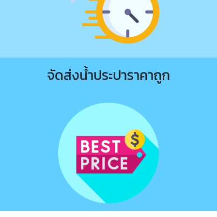
จัดส่งน้ำประปาราคาถูก